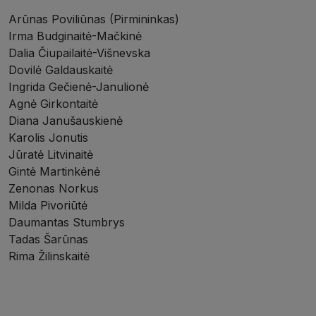
Arūnas Poviliūnas (Pirmininkas)
Irma Budginaitė-Mačkinė
Dalia Čiupailaitė-Višnevska
Dovilė Galdauskaitė
Ingrida Gečienė-Janulionė
Agnė Girkontaitė
Diana Janušauskienė
Karolis Jonutis
Jūratė Litvinaitė
Gintė Martinkėnė
Zenonas Norkus
Milda Pivoriūtė
Daumantas Stumbrys
Tadas Šarūnas
Rima Žilinskaitė